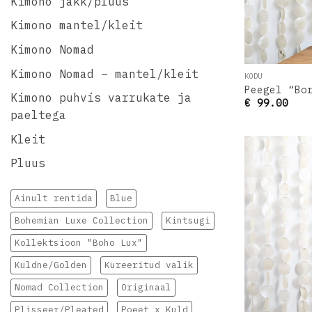
Kimono jakk/pluus
Kimono mantel/kleit
Kimono Nomad
Kimono Nomad – mantel/kleit
KODU
Peegel “Bo
Kimono puhvis varrukate ja
€
99.00
paeltega
Kleit
Pluus
Ainult rentida
Blue
Bohemian Luxe Collection
Kintsugi
Kollektsioon "Boho Lux"
Kuldne/Golden
Kureeritud valik
Nomad Collection
Originaal
Plisseer/Pleated
Poeet x Kuld