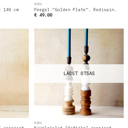
KODU
x 140 cm
Peegel “Golden Plate”. Redisain.
€
49.00
Lisa
Lisa
oovinimekirja
soovinimekirja
LAOST OTSAS
KODU
” seeriast
Küünlajalad “Aafrika” seeriast