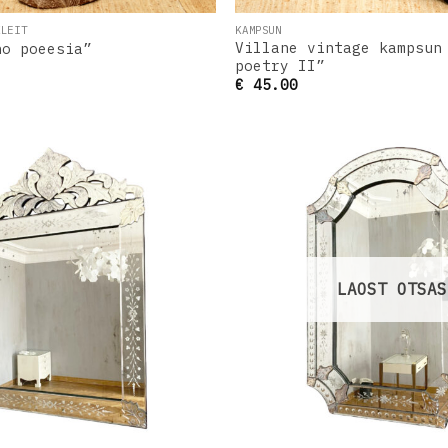
KLEIT
KAMPSUN
Villane vintage kampsun
ho poeesia”
poetry II”
€
45.00
Lisa
soovinimekirja
s
LAOST OTSAS