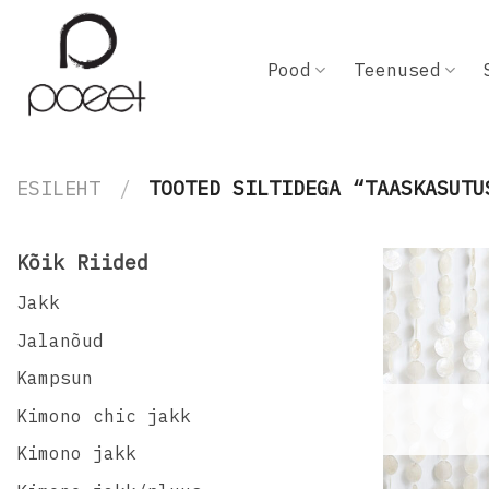
Skip
to
content
Pood
Teenused
ESILEHT
/
TOOTED SILTIDEGA “TAASKASUTU
Kõik Riided
Jakk
Jalanõud
Kampsun
Kimono chic jakk
Kimono jakk