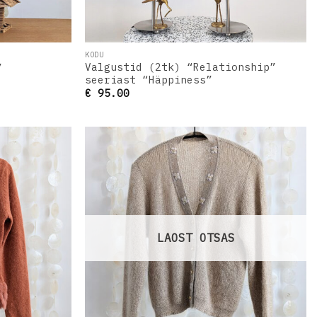
KODU
Valgustid (2tk) “Relationship”
”
seeriast “Häppiness”
€
95.00
Lisa
Lisa
oovinimekirja
soovinimekirja
LAOST OTSAS