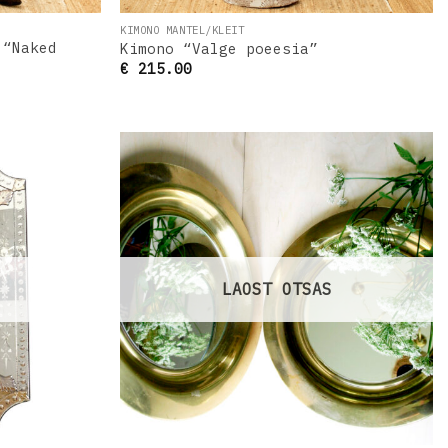
KIMONO MANTEL/KLEIT
 “Naked
Kimono “Valge poeesia”
€
215.00
Lisa
Lisa
oovinimekirja
soovinimekirja
LAOST OTSAS