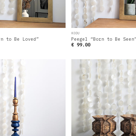
KODU
rn to Be Loved”
Peegel “Born to Be Seen
€
99.00
Lisa
soovinimekirja
s