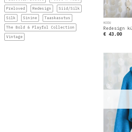
Preloved
Redesign
Siid/Silk
Silk
Sinine
Taaskasutus
KODU
The Bold & Playful Collection
Redesign k
€
43.00
Vintage