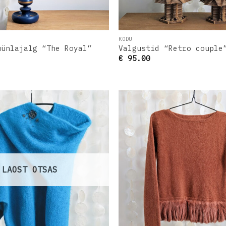
KODU
üünlajalg “The Royal”
Valgustid “Retro couple
€
95.00
Lisa
soovinimekirja
s
LAOST OTSAS