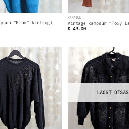
KAMPSUN
mpsun “Blue” kintsugi
Vintage kampsun “Foxy L
a
€
49.00
Lisa
soovinimekirja
s
LAOST OTSAS