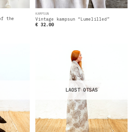
KAMPSUN
of the
Vintage kampsun “Lumelilled”
€
32.00
Lisa
Lisa
oovinimekirja
soovinimekirja
LAOST OTSAS