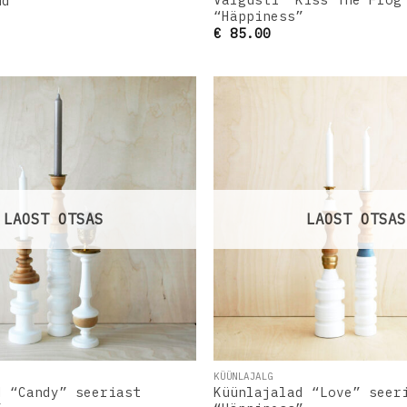
ud
“Häppiness”
€
85.00
Lisa
soovinimekirja
s
LAOST OTSAS
LAOST OTSAS
KÜÜNLAJALG
d “Candy” seeriast
Küünlajalad “Love” seer