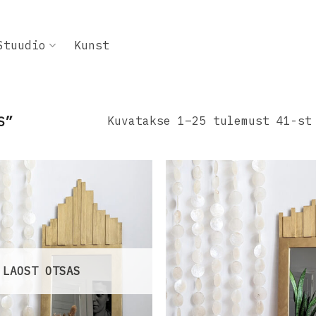
Stuudio
Kunst
S”
Kuvatakse 1–25 tulemust 41-st
Lisa
soovinimekirja
s
LAOST OTSAS