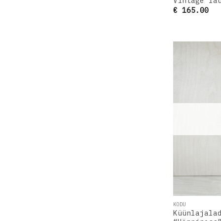
Vintage la
€
165.00
KODU
Küünlajala