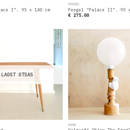
PEEGEL
lace I”. 95 x 140 cm
Peegel “Palace II”. 95 
€
275.00
Lisa
soovinimekirja
s
LAOST OTSAS
KODU
Valgusti “Kiss The Frog