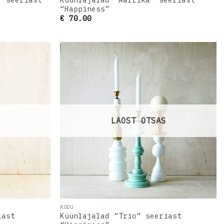
“Häppiness”
€
70.00
Lisa
Lisa
oovinimekirja
soovinimekirja
LAOST OTSAS
KODU
iast
Küünlajalad “Trio” seeriast