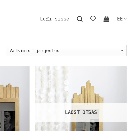
Logi sisse
EE
Lisa
Lisa
oovinimekirja
soovinimekirja
LAOST OTSAS