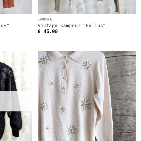
KAMPSUN
ady”
Vintage kampsun “Hellus”
€
45.00
Lisa
Lisa
oovinimekirja
soovinimekirja