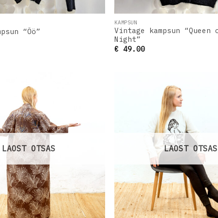
KAMPSUN
Vintage kampsun “Queen 
mpsun “Öö”
Night”
€
49.00
Lisa
soovinimekirja
s
LAOST OTSAS
LAOST OTSAS