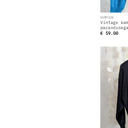
KAMPSUN
Vintage ka
paranduseg
€
59.00