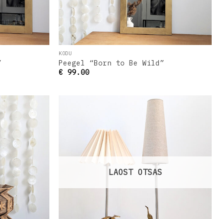
KODU
”
Peegel “Born to Be Wild”
€
99.00
Lisa
Lisa
oovinimekirja
soovinimekirja
LAOST OTSAS