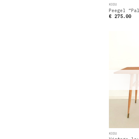
KODU
Peegel “Pa
€
275.00
KODU